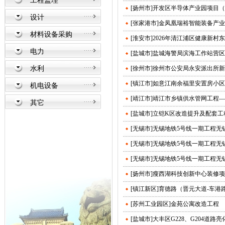
工程监理
[扬州市]开发区半导体产业园项目
设计
[张家港市]金凤凰瑞裕智能装备产
材料设备采购
[淮安市]2026年清江浦区健康新
电力
[盐城市]盐城海警局滨海工作站营
水利
[徐州市]徐州市公安局永安派出所
[镇江市]如意江南余福里安置房小区
机电设备
[靖江市]靖江市乡镇供水管网工程—
其它
[盐城市]立铠K区改造提升及配套工
[无锡市]无锡地铁5号线一期工程
[无锡市]无锡地铁5号线一期工程无
[无锡市]无锡地铁5号线一期工程无
[扬州市]瘦西湖科技创新中心装修
[镇江新区]育德路（晋元大道-车港路
[苏州工业园区]金苑公寓改造工程
[盐城市]大丰区G228、G204道