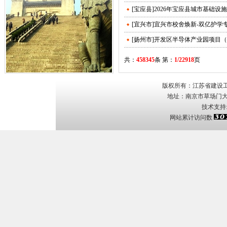
[宝应县]2026年宝应县城市基础
[宜兴市]宜兴市校舍焕新-双亿护学
[扬州市]开发区半导体产业园项目（
共：
458345
条 第：
1/22918
页